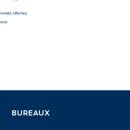
mnités offertes;
ance.
BUREAUX